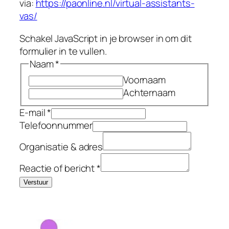
via:
https://paonline.nl/virtual-assistants-
vas/
Schakel JavaScript in je browser in om dit
formulier in te vullen.
Naam *
Voornaam
Achternaam
E-mail *
Telefoonnummer
Organisatie & adres
Reactie of bericht *
Verstuur