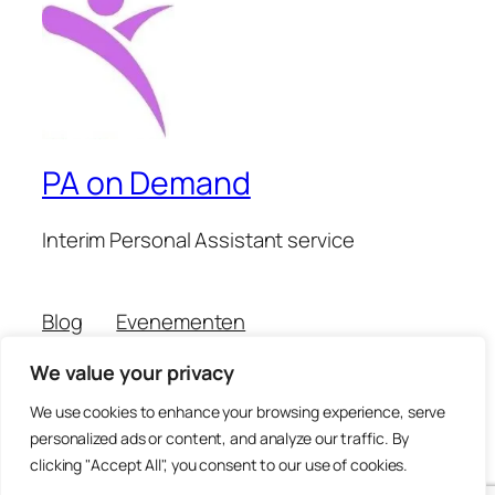
PA on Demand
Interim Personal Assistant service
Blog
Evenementen
Over
Winkel
We value your privacy
FAQ's
Patronen
Auteurs
Thema’s
We use cookies to enhance your browsing experience, serve
personalized ads or content, and analyze our traffic. By
clicking "Accept All", you consent to our use of cookies.