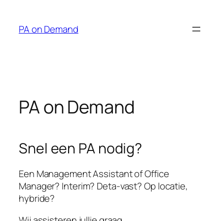
Ga
naar
PA on Demand
de
inhoud
PA on Demand
Snel een PA nodig?
Een Management Assistant of Office
Manager? Interim? Deta-vast? Op locatie,
hybride?
Wij assisteren jullie graag.