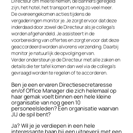
Directeur om mee te nemen, de banners geregeld
zijn, het hotel, het transport en nog zo veel meer.
De overeengekomen acties tijdens de
vergaderingen monitor je. Je zorgt ervoor dat deze
inderdaad door zowel de Directeur als je collega’s
worden afgehandeld. Je assisteert in de
voorbereiding van offertes en zorgt ervoor dat deze
geaccordeerd worden alvorens verzending. Daarbij
monitor je natuurlijk de opvolging ervan.
Verder ondersteun je de Directeur met alle zaken en
details die ter tafel komen dan wel via de collega’s
gevraagd worden te regelen of te accorderen.
Ben je een ervaren Directiesecretaresse
en/of Office Manager die zich helemaal op
haar gemak voelt binnen een hele kleine
organisatie van nog geen 10
personeelsleden? Een organisatie waarvan
JIJ de spil bent?
Ja? Wil je je verdiepen in een hele
interessante baan bij een uitgeverij met een